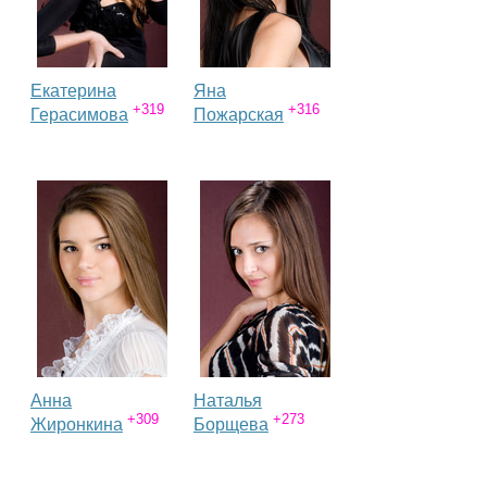
Екатерина
Яна
+319
+316
Герасимова
Пожарская
Анна
Наталья
+309
+273
Жиронкина
Борщева