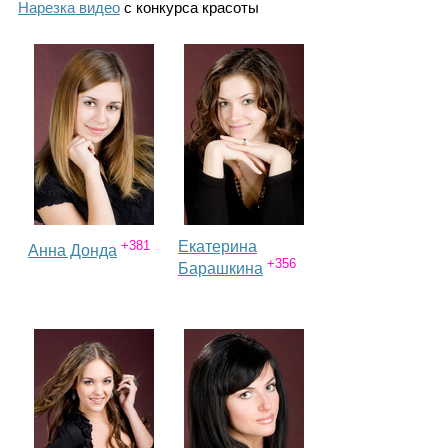
Каталог
Нарезка видео
с конкурса красоты
Инфо
Гороскоп
+381
Екатерина
Анна Донда
+356
Барашкина
Карты
Фотогалерея