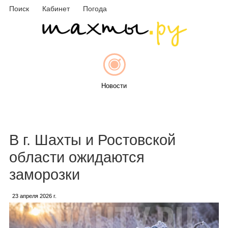
Поиск
Кабинет
Погода
Новости
Афиша
В г. Шахты и Ростовской
области ожидаются
заморозки
Объявления
23 апреля 2026 г.