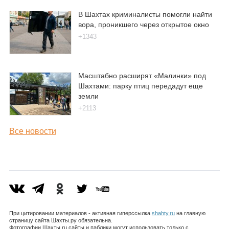
В Шахтах криминалисты помогли найти
вора, проникшего через открытое окно
+1343
Масштабно расширят «Малинки» под
Шахтами: парку птиц передадут еще
земли
+2113
Все новости
При цитировании материалов - активная гиперссылка
shahty.ru
на главную
страницу сайта Шахты.ру обязательна.
Фотографии Шахты.ru сайты и паблики могут использовать только с