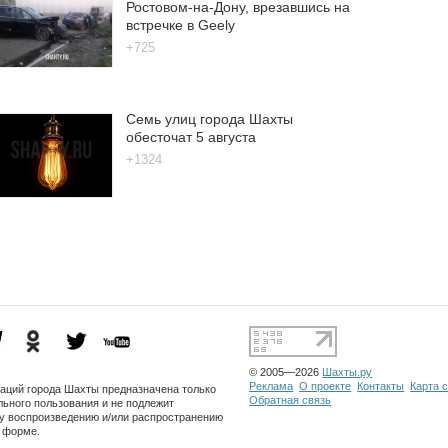
Ростовом-на-Дону, врезавшись на
встречке в Geely
+725
Семь улиц города Шахты
обесточат 5 августа
+1324
© 2005—2026
Шахты.ру
Реклама
О проекте
Контакты
Карта 
заций города Шахты предназначена только
Обратная связь
льного пользования и не подлежит
 воспроизведению и/или распространению
о форме.