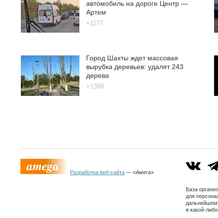
автомобиль на дороге Центр —
Артем
+1177
Город Шахты ждет массовая
вырубка деревьев: удалят 243
дерева
+1388
Разработка веб-сайта
— «Амега»
База органи
для персона
дальнейшему
в какой-либ