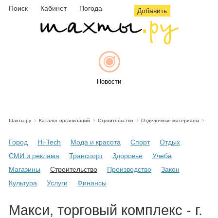
Поиск
Кабинет
Погода
Добавить
Новости
Шахты.ру
Каталог организаций
Строительство
Отделочные материалы
Афиша
Город
Hi-Tech
Мода и красота
Спорт
Отдых
СМИ и реклама
Транспорт
Здоровье
Учеба
Магазины
Строительство
Производство
Закон
Объявления
Культура
Услуги
Финансы
Макси, торговый комплекс - г.