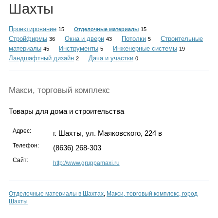
Каталог
Шахты
Проектирование
15
Отделочные материалы
15
Стройфирмы
Окна и двери
Потолки
Строительные
36
43
5
материалы
Инструменты
Инженерные системы
45
5
19
Инфо
Ландшафтный дизайн
Дача и участки
2
0
Макси, торговый комплекс
Гороскоп
Товары для дома и строительства
Адрес:
г. Шахты, ул. Маяковского, 224 в
Карты
Телефон:
(8636) 268-303
Сайт:
http://www.gruppamaxi.ru
Фотогалерея
Отделочные материалы в Шахтах
,
Макси, торговый комплекс, город
Шахты