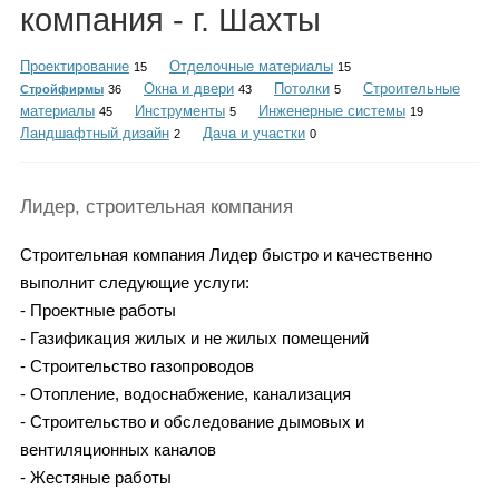
Каталог
компания - г. Шахты
Проектирование
Отделочные материалы
15
15
Окна и двери
Потолки
Строительные
Стройфирмы
36
43
5
материалы
Инструменты
Инженерные системы
45
5
19
Инфо
Ландшафтный дизайн
Дача и участки
2
0
Лидер, строительная компания
Гороскоп
Строительная компания Лидер быстро и качественно
выполнит следующие услуги:
- Проектные работы
Карты
- Газификация жилых и не жилых помещений
- Строительство газопроводов
- Отопление, водоснабжение, канализация
- Строительство и обследование дымовых и
Фотогалерея
вентиляционных каналов
- Жестяные работы