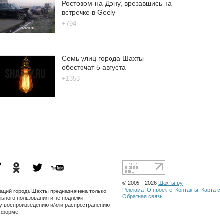
Ростовом-на-Дону, врезавшись на
встречке в Geely
+794
Семь улиц города Шахты
обесточат 5 августа
+1353
© 2005—2026
Шахты.ру
Реклама
О проекте
Контакты
Карта 
заций города Шахты предназначена только
Обратная связь
льного пользования и не подлежит
 воспроизведению и/или распространению
о форме.