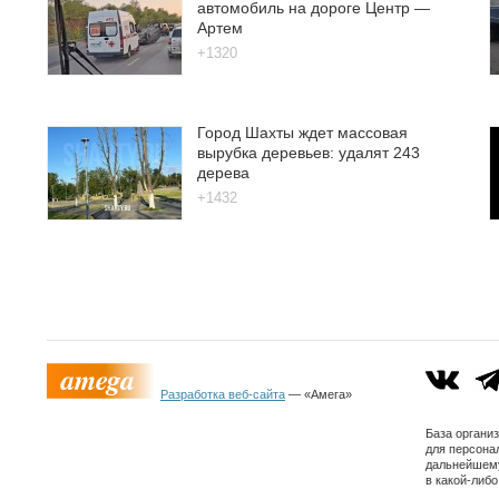
автомобиль на дороге Центр —
Артем
+1320
Город Шахты ждет массовая
вырубка деревьев: удалят 243
дерева
+1432
Разработка веб-сайта
— «Амега»
База органи
для персона
дальнейшему
в какой-либ