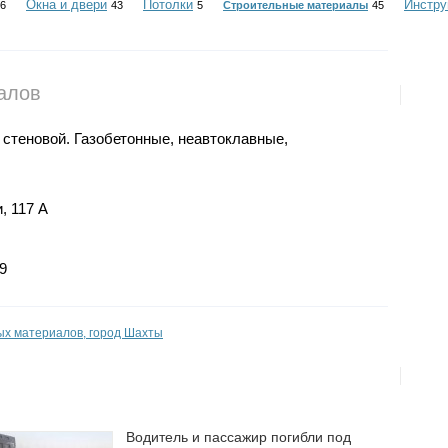
Окна и двери
Потолки
Инстр
6
43
5
Строительные материалы
45
алов
 стеновой. Газобетонные, неавтоклавные,
, 117 А
9
ых материалов, город Шахты
Водитель и пассажир погибли под