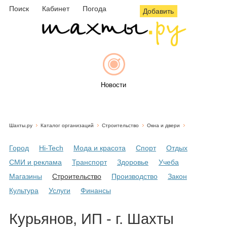
Поиск
Кабинет
Погода
Добавить
Новости
Шахты.ру
Каталог организаций
Строительство
Окна и двери
Афиша
Город
Hi-Tech
Мода и красота
Спорт
Отдых
СМИ и реклама
Транспорт
Здоровье
Учеба
Магазины
Строительство
Производство
Закон
Объявления
Культура
Услуги
Финансы
Курьянов, ИП - г. Шахты