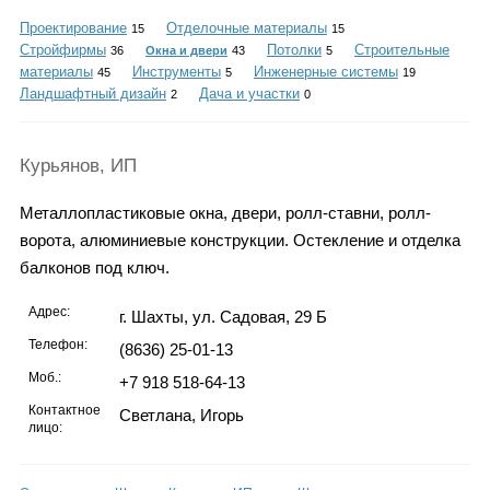
Каталог
Проектирование
Отделочные материалы
15
15
Стройфирмы
Потолки
Строительные
36
Окна и двери
43
5
материалы
Инструменты
Инженерные системы
45
5
19
Ландшафтный дизайн
Дача и участки
2
0
Инфо
Курьянов, ИП
Металлопластиковые окна, двери, ролл-ставни, ролл-
Гороскоп
ворота, алюминиевые конструкции. Остекление и отделка
балконов под ключ.
Адрес:
г. Шахты, ул. Садовая, 29 Б
Карты
Телефон:
(8636) 25-01-13
Моб.:
+7 918 518-64-13
Контактное
Светлана, Игорь
Фотогалерея
лицо: