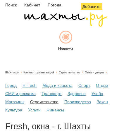
Поиск
Кабинет
Погода
Добавить
Новости
Шахты.ру
Каталог организаций
Строительство
Окна и двери
Афиша
Город
Hi-Tech
Мода и красота
Спорт
Отдых
СМИ и реклама
Транспорт
Здоровье
Учеба
Магазины
Строительство
Производство
Закон
Объявления
Культура
Услуги
Финансы
Fresh, окна - г. Шахты