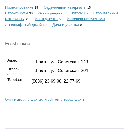
Каталог
Проектирование
Отделочные материалы
15
15
Стройфирмы
Потолки
Строительные
36
Окна и двери
43
5
материалы
Инструменты
Инженерные системы
45
5
19
Ландшафтный дизайн
Дача и участки
2
0
Инфо
Fresh, окна
Гороскоп
Адрес:
г. Шахты, ул. Советская, 143
Второй
г. Шахты, ул. Советская, 204
адрес:
Телефон:
(8636) 23-69-08, 22-77-69
Карты
Окна и двери в Шахтах
,
Fresh, окна, город Шахты
Фотогалерея