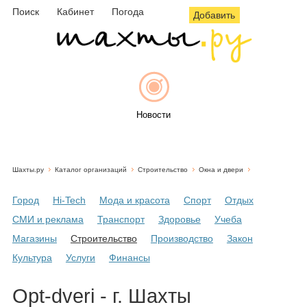
Поиск
Кабинет
Погода
Добавить
Новости
Шахты.ру
Каталог организаций
Строительство
Окна и двери
Афиша
Город
Hi-Tech
Мода и красота
Спорт
Отдых
СМИ и реклама
Транспорт
Здоровье
Учеба
Магазины
Строительство
Производство
Закон
Объявления
Культура
Услуги
Финансы
Opt-dveri - г. Шахты