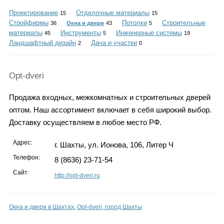
Каталог
Проектирование
Отделочные материалы
15
15
Стройфирмы
Потолки
Строительные
36
Окна и двери
43
5
материалы
Инструменты
Инженерные системы
45
5
19
Ландшафтный дизайн
Дача и участки
2
0
Инфо
Opt-dveri
Продажа входных, межкомнатных и строительных дверей
Гороскоп
оптом. Наш ассортимент включает в себя широкий выбор.
Доставку осуществляем в любое место РФ.
Адрес:
г. Шахты, ул. Ионова, 106, Литер Ч
Карты
Телефон:
8 (8636) 23-71-54
Сайт:
http://opt-dveri.ru
Фотогалерея
Окна и двери в Шахтах
,
Opt-dveri, город Шахты