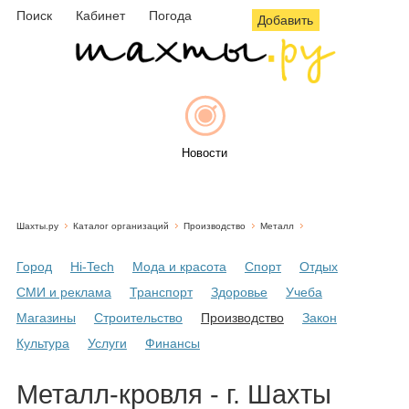
Поиск
Кабинет
Погода
Добавить
Новости
Шахты.ру
Каталог организаций
Производство
Металл
Афиша
Город
Hi-Tech
Мода и красота
Спорт
Отдых
СМИ и реклама
Транспорт
Здоровье
Учеба
Магазины
Строительство
Производство
Закон
Объявления
Культура
Услуги
Финансы
Металл-кровля - г. Шахты