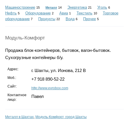
Каталог
Машиностроение
Энергетика
Уголь
15
Металл
14
21
6
Нефть
Оборудование
Авиа
Текстиль
Торговое
5
2
1
10
оборудование
Продукты
Вода
Прочее
7
22
6
5
Инфо
Модуль-Комфорт
Продажа блок-контейнеров, бытовок, вагон-бытовок.
Гороскоп
Сухогрузные контейнеры б/у.
Адрес:
г. Шахты, ул. Ионова, 212 В
Моб.:
+7 918 890-52-22
Карты
Сайт:
http://www.evrobox.com
Контактное
Павел
лицо:
Фотогалерея
Металл в Шахтах
,
Модуль-Комфорт, город Шахты