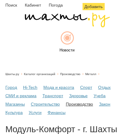
Поиск
Кабинет
Погода
Добавить
Новости
Шахты.ру
Каталог организаций
Производство
Металл
Афиша
Город
Hi-Tech
Мода и красота
Спорт
Отдых
СМИ и реклама
Транспорт
Здоровье
Учеба
Магазины
Строительство
Производство
Закон
Объявления
Культура
Услуги
Финансы
Модуль-Комфорт - г. Шахты