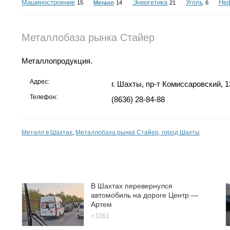
Машиностроение
Энергетика
Уголь
Не
15
Металл
14
21
6
Металлобаза рынка Стайер
Металлопродукция.
Адрес:
г. Шахты, пр-т Комиссаровский, 1
Телефон:
(8636) 28-84-88
Металл в Шахтах
,
Металлобаза рынка Стайер, город Шахты
В Шахтах перевернулся
автомобиль на дороге Центр —
Артем
+1061