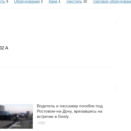
фть
Оборудование
Авиа
Текстиль
Торговое оборудован
5
2
1
10
32 А
Водитель и пассажир погибли под
Ростовом-на-Дону, врезавшись на
встречке в Geely
+680