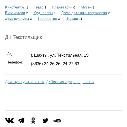
Каталог
Кинотеатры
Театр
Планетарий
Музеи
1
1
0
2
Библиотеки
Худ. салон
Дома детского творчества
2
1
2
Творчество
Церкви
Дома культуры
3
3
11
Инфо
ДК Текстильщик
Адрес:
г. Шахты, ул. Текстильная, 19
Гороскоп
Телефон:
(8636) 24-26-26, 24-27-63
Дома культуры в Шахтах
,
ДК Текстильщик, город Шахты
Карты
Фотогалерея