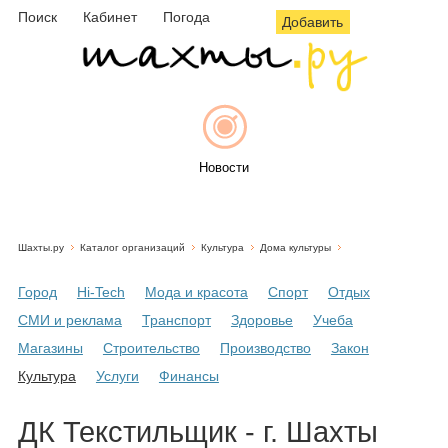
Поиск
Кабинет
Погода
Добавить
Новости
Шахты.ру
Каталог организаций
Культура
Дома культуры
Афиша
Город
Hi-Tech
Мода и красота
Спорт
Отдых
СМИ и реклама
Транспорт
Здоровье
Учеба
Магазины
Строительство
Производство
Закон
Объявления
Культура
Услуги
Финансы
ДК Текстильщик - г. Шахты