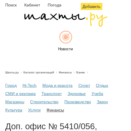
Поиск
Кабинет
Погода
Добавить
Новости
Шахты.ру
Каталог организаций
Финансы
Банки
Афиша
Город
Hi-Tech
Мода и красота
Спорт
Отдых
СМИ и реклама
Транспорт
Здоровье
Учеба
Магазины
Строительство
Производство
Закон
Объявления
Культура
Услуги
Финансы
Доп. офис № 5410/056,