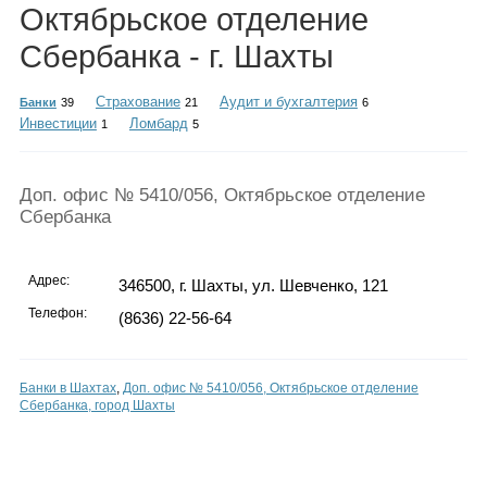
Каталог
Октябрьское отделение
Сбербанка - г. Шахты
Страхование
Аудит и бухгалтерия
Банки
39
21
6
Инфо
Инвестиции
Ломбард
1
5
Доп. офис № 5410/056, Октябрьское отделение
Гороскоп
Сбербанка
Адрес:
346500, г. Шахты, ул. Шевченко, 121
Телефон:
(8636) 22-56-64
Карты
Банки в Шахтах
,
Доп. офис № 5410/056, Октябрьское отделение
Сбербанка, город Шахты
Фотогалерея