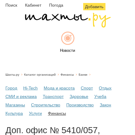
Поиск
Кабинет
Погода
Добавить
Новости
Шахты.ру
Каталог организаций
Финансы
Банки
Афиша
Город
Hi-Tech
Мода и красота
Спорт
Отдых
СМИ и реклама
Транспорт
Здоровье
Учеба
Магазины
Строительство
Производство
Закон
Объявления
Культура
Услуги
Финансы
Доп. офис № 5410/057,