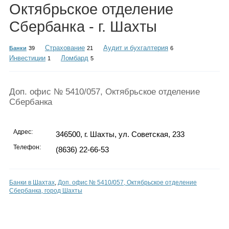
Каталог
Октябрьское отделение
Сбербанка - г. Шахты
Страхование
Аудит и бухгалтерия
Банки
39
21
6
Инфо
Инвестиции
Ломбард
1
5
Доп. офис № 5410/057, Октябрьское отделение
Гороскоп
Сбербанка
Адрес:
346500, г. Шахты, ул. Советская, 233
Телефон:
(8636) 22-66-53
Карты
Банки в Шахтах
,
Доп. офис № 5410/057, Октябрьское отделение
Сбербанка, город Шахты
Фотогалерея