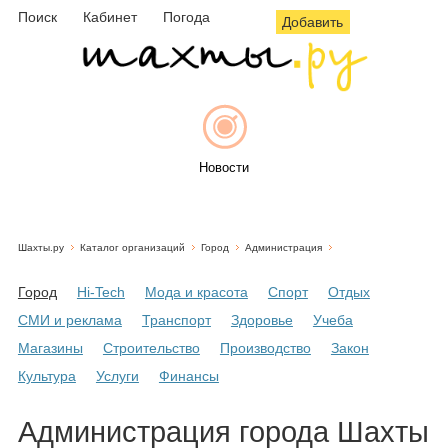
Поиск
Кабинет
Погода
Добавить
Новости
Шахты.ру
Каталог организаций
Город
Администрация
Афиша
Город
Hi-Tech
Мода и красота
Спорт
Отдых
СМИ и реклама
Транспорт
Здоровье
Учеба
Магазины
Строительство
Производство
Закон
Объявления
Культура
Услуги
Финансы
Администрация города Шахты