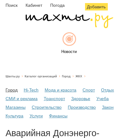
Поиск
Кабинет
Погода
Добавить
Новости
Шахты.ру
Каталог организаций
Город
ЖКХ
Афиша
Город
Hi-Tech
Мода и красота
Спорт
Отдых
СМИ и реклама
Транспорт
Здоровье
Учеба
Магазины
Строительство
Производство
Закон
Объявления
Культура
Услуги
Финансы
Аварийная Донэнерго-