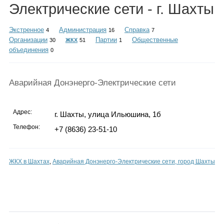
Каталог
Электрические сети - г. Шахты
Экстренное
Администрация
Справка
4
16
7
Организации
Партии
Общественные
30
ЖКХ
51
1
объединения
0
Инфо
Аварийная Донэнерго-Электрические сети
Гороскоп
Адрес:
г. Шахты, улица Ильюшина, 1б
Телефон:
+7 (8636) 23-51-10
Карты
ЖКХ в Шахтах
,
Аварийная Донэнерго-Электрические сети, город Шахты
Фотогалерея