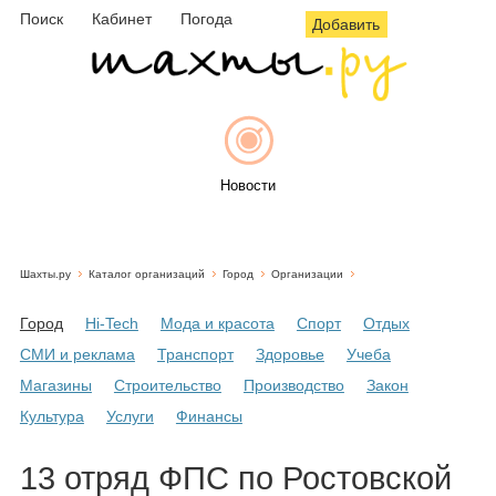
Поиск
Кабинет
Погода
Добавить
Новости
Шахты.ру
Каталог организаций
Город
Организации
Афиша
Город
Hi-Tech
Мода и красота
Спорт
Отдых
СМИ и реклама
Транспорт
Здоровье
Учеба
Магазины
Строительство
Производство
Закон
Объявления
Культура
Услуги
Финансы
13 отряд ФПС по Ростовской