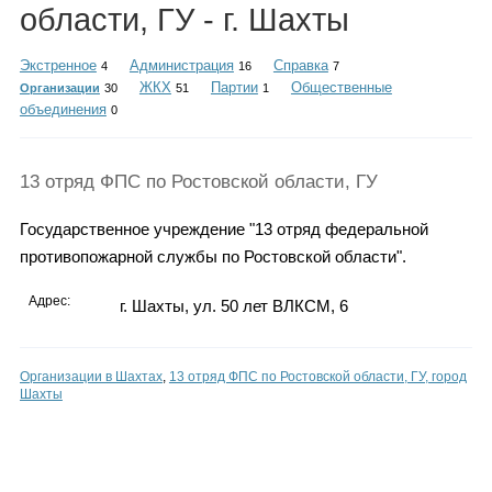
Каталог
области, ГУ - г. Шахты
Экстренное
Администрация
Справка
4
16
7
ЖКХ
Партии
Общественные
Организации
30
51
1
объединения
0
Инфо
13 отряд ФПС по Ростовской области, ГУ
Гороскоп
Государственное учреждение "13 отряд федеральной
противопожарной службы по Ростовской области".
Адрес:
г. Шахты, ул. 50 лет ВЛКСМ, 6
Карты
Организации в Шахтах
,
13 отряд ФПС по Ростовской области, ГУ, город
Шахты
Фотогалерея