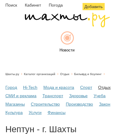
Поиск
Кабинет
Погода
Добавить
Новости
Шахты.ру
Каталог организаций
Отдых
Бильярд и боулинг
Афиша
Город
Hi-Tech
Мода и красота
Спорт
Отдых
СМИ и реклама
Транспорт
Здоровье
Учеба
Магазины
Строительство
Производство
Закон
Объявления
Культура
Услуги
Финансы
Нептун - г. Шахты