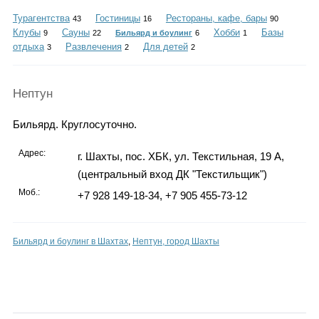
Каталог
Турагентства
Гостиницы
Рестораны, кафе, бары
43
16
90
Клубы
Сауны
Хобби
Базы
9
22
Бильярд и боулинг
6
1
отдыха
Развлечения
Для детей
3
2
2
Инфо
Нептун
Бильярд. Круглосуточно.
Гороскоп
Адрес:
г. Шахты, пос. ХБК, ул. Текстильная, 19 А,
(центральный вход ДК "Текстильщик")
Моб.:
+7 928 149-18-34, +7 905 455-73-12
Карты
Бильярд и боулинг в Шахтах
,
Нептун, город Шахты
Фотогалерея