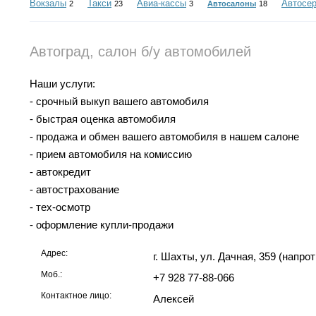
Вокзалы
Такси
Авиа-кассы
Автосе
2
23
3
Автосалоны
18
Автоград, салон б/у автомобилей
Наши услуги:
- срочный выкуп вашего автомобиля
- быстрая оценка автомобиля
- продажа и обмен вашего автомобиля в нашем салоне
- прием автомобиля на комиссию
- автокредит
- автострахование
- тех-осмотр
- оформление купли-продажи
Адрес:
г. Шахты, ул. Дачная, 359 (напро
Моб.:
+7 928 77-88-066
Контактное лицо:
Алексей