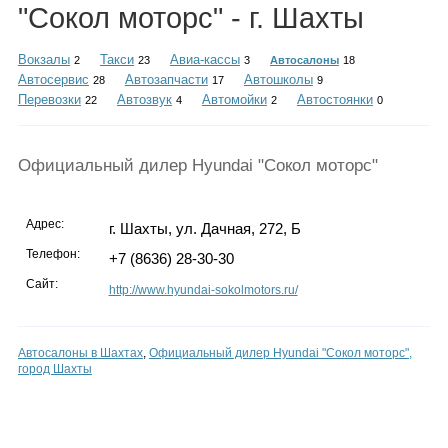
Каталог
"Сокол моторс" - г. Шахты
Вокзалы
Такси
Авиа-кассы
2
23
3
Автосалоны
18
Автосервис
Автозапчасти
Автошколы
28
17
9
Перевозки
Автозвук
Автомойки
Автостоянки
22
4
2
0
Инфо
Официальный дилер Hyundai "Сокол моторс"
Гороскоп
Адрес:
г. Шахты, ул. Дачная, 272, Б
Телефон:
+7 (8636) 28-30-30
Сайт:
http://www.hyundai-sokolmotors.ru/
Карты
Автосалоны в Шахтах
,
Официальный дилер Hyundai "Сокол моторс",
город Шахты
Фотогалерея