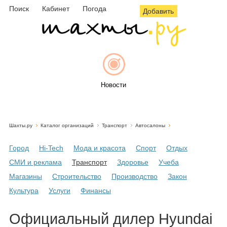
Поиск
Кабинет
Погода
Добавить
Новости
Шахты.ру
Каталог организаций
Транспорт
Автосалоны
Афиша
Город
Hi-Tech
Мода и красота
Спорт
Отдых
СМИ и реклама
Транспорт
Здоровье
Учеба
Магазины
Строительство
Производство
Закон
Объявления
Культура
Услуги
Финансы
Официальный дилер Hyundai