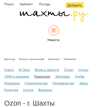
Поиск
Кабинет
Погода
Добавить
Новости
Шахты.ру
Каталог организаций
Транспорт
Перевозки
Афиша
Город
Hi-Tech
Мода и красота
Спорт
Отдых
СМИ и реклама
Транспорт
Здоровье
Учеба
Магазины
Строительство
Производство
Закон
Объявления
Культура
Услуги
Финансы
Ozon - г. Шахты