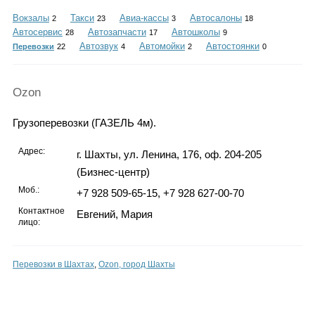
Каталог
Вокзалы
Такси
Авиа-кассы
Автосалоны
2
23
3
18
Автосервис
Автозапчасти
Автошколы
28
17
9
Автозвук
Автомойки
Автостоянки
Перевозки
22
4
2
0
Инфо
Ozon
Грузоперевозки (ГАЗЕЛЬ 4м).
Гороскоп
Адрес:
г. Шахты, ул. Ленина, 176, оф. 204-205
(Бизнес-центр)
Моб.:
+7 928 509-65-15, +7 928 627-00-70
Карты
Контактное
Евгений, Мария
лицо:
Перевозки в Шахтах
,
Ozon, город Шахты
Фотогалерея