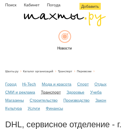
Поиск
Кабинет
Погода
Добавить
Новости
Шахты.ру
Каталог организаций
Транспорт
Перевозки
Афиша
Город
Hi-Tech
Мода и красота
Спорт
Отдых
СМИ и реклама
Транспорт
Здоровье
Учеба
Магазины
Строительство
Производство
Закон
Объявления
Культура
Услуги
Финансы
DHL, сервисное отделение - г.