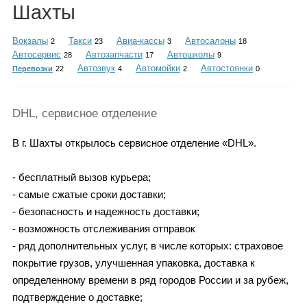
Каталог
Шахты
Вокзалы
Такси
Авиа-кассы
Автосалоны
2
23
3
18
Автосервис
Автозапчасти
Автошколы
28
17
9
Автозвук
Автомойки
Автостоянки
Перевозки
22
4
2
0
Инфо
DHL, сервисное отделение
Гороскоп
В г. Шахты открылось сервисное отделение «DHL».
- бесплатный вызов курьера;
- самые сжатые сроки доставки;
Карты
- безопасность и надежность доставки;
- возможность отслеживания отправок
- ряд дополнительных услуг, в числе которых: страховое
покрытие грузов, улучшенная упаковка, доставка к
Фотогалерея
определенному времени в ряд городов России и за рубеж,
подтверждение о доставке;