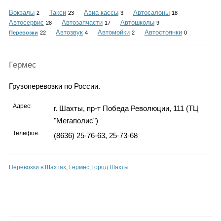
Каталог
Вокзалы
Такси
Авиа-кассы
Автосалоны
2
23
3
18
Автосервис
Автозапчасти
Автошколы
28
17
9
Автозвук
Автомойки
Автостоянки
Перевозки
22
4
2
0
Инфо
Гермес
Грузоперевозки по России.
Гороскоп
Адрес:
г. Шахты, пр-т Победа Революции, 111 (ТЦ
"Мегаполис")
Телефон:
(8636) 25-76-63, 25-73-68
Карты
Перевозки в Шахтах
,
Гермес, город Шахты
Фотогалерея