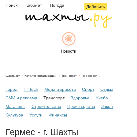
Поиск
Кабинет
Погода
Добавить
Новости
Шахты.ру
Каталог организаций
Транспорт
Перевозки
Афиша
Город
Hi-Tech
Мода и красота
Спорт
Отдых
СМИ и реклама
Транспорт
Здоровье
Учеба
Магазины
Строительство
Производство
Закон
Объявления
Культура
Услуги
Финансы
Гермес - г. Шахты