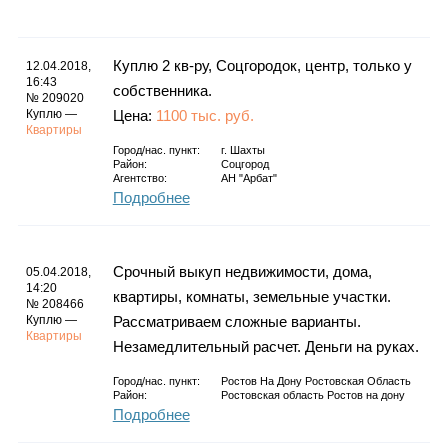
Каталог
Куплю 2 кв-ру, Соцгородок, центр, только у
12.04.2018,
16:43
собственника.
№ 209020
Инфо
Куплю —
Цена:
1100 тыс. руб.
Квартиры
Город/нас. пункт:
г.
Шахты
Район:
Соцгород
Агентство:
АН "Арбат"
Подробнее
Гороскоп
Срочный выкуп недвижимости, дома,
05.04.2018,
14:20
Карты
квартиры, комнаты, земельные участки.
№ 208466
Куплю —
Рассматриваем сложные варианты.
Квартиры
Незамедлительный расчет. Деньги на руках.
Город/нас. пункт:
Ростов На Дону Ростовская Область
Фотогалерея
Район:
Ростовская область Ростов на дону
Подробнее