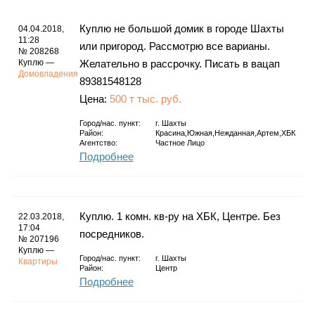
Куплю не большой домик в городе Шахты
04.04.2018,
11:28
или пригород. Рассмотрю все варианы.
№ 208268
Куплю —
Желательно в рассрочку. Писать в вацап
Домовладения
89381548128
Цена:
500 т тыс. руб.
Город/нас. пункт:
г.
Шахты
Район:
Красина,Южная,Нежданная,Артем,ХБК
Агентство:
Частное Лицо
Подробнее
Куплю. 1 комн. кв-ру на ХБК, Центре. Без
22.03.2018,
17:04
посредников.
№ 207196
Куплю —
Город/нас. пункт:
г.
Шахты
Квартиры
Район:
Центр
Подробнее