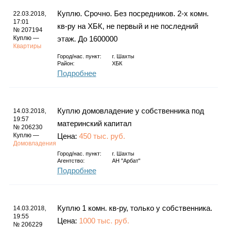
Куплю. Срочно. Без посредников. 2-х комн.
22.03.2018,
17:01
кв-ру на ХБК, не первый и не последний
№ 207194
Куплю —
этаж. До 1600000
Квартиры
Город/нас. пункт:
г.
Шахты
Район:
ХБК
Подробнее
Куплю домовладение у собственника под
14.03.2018,
19:57
материнский капитал
№ 206230
Куплю —
Цена:
450 тыс. руб.
Домовладения
Город/нас. пункт:
г.
Шахты
Агентство:
АН "Арбат"
Подробнее
Куплю 1 комн. кв-ру, только у собственника.
14.03.2018,
19:55
Цена:
1000 тыс. руб.
№ 206229