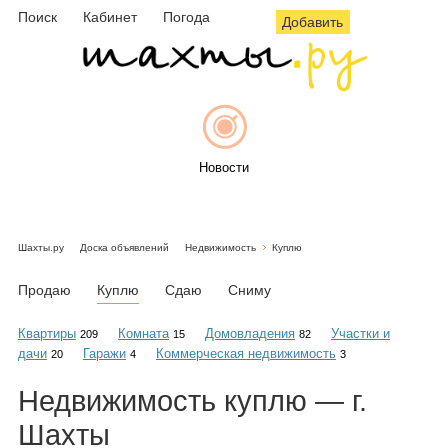
Поиск
Кабинет
Погода
Добавить
Новости
Шахты.ру
Доска объявлений
Недвижимость
Куплю
Афиша
Продаю
Куплю
Сдаю
Сниму
Квартиры
Комната
Домовладения
Участки и
209
15
82
дачи
Гаражи
Коммерческая недвижимость
20
4
3
Объявления
Недвижимость
куплю
— г.
Шахты