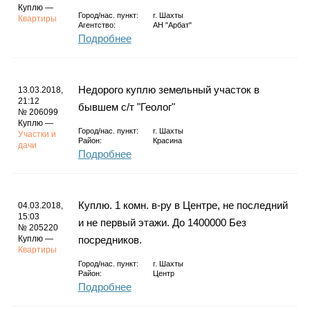
Куплю —
Город/нас. пункт:
г.
Шахты
Квартиры
Агентство:
АН "Арбат"
Подробнее
Недорого куплю земельный участок в
13.03.2018,
21:12
бывшем с/т "Геолог"
№ 206099
Куплю —
Город/нас. пункт:
г.
Шахты
Участки и
Район:
Красина
дачи
Подробнее
Куплю. 1 комн. в-ру в Центре, не последний
04.03.2018,
15:03
и не первый этажи. До 1400000 Без
№ 205220
Куплю —
посредников.
Квартиры
Город/нас. пункт:
г.
Шахты
Район:
Центр
Подробнее