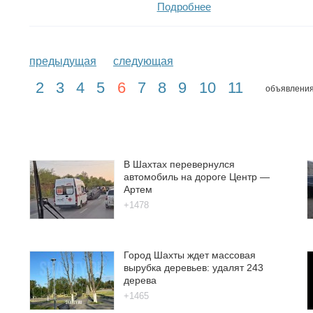
Подробнее
предыдущая
следующая
2
3
4
5
6
7
8
9
10
11
объявления
В Шахтах перевернулся
автомобиль на дороге Центр —
Артем
+1478
Город Шахты ждет массовая
вырубка деревьев: удалят 243
дерева
+1465