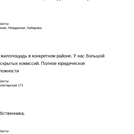
Шахты
ная, Нежданная, Хабарова
 жилплощадь в конкретном районе. У нас большой
 скрытых комиссий. Полное юридическое
ложности
Шахты
олетарская 171
обственника.
Шахты