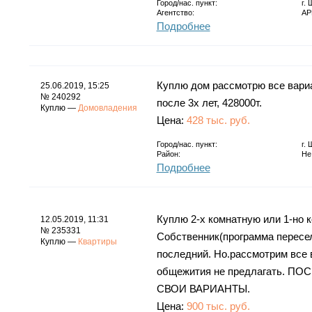
Город/нас. пункт:
г.
Агентство:
АР
Подробнее
Куплю дом рассмотрю все вариа
25.06.2019, 15:25
№ 240292
после 3х лет, 428000т.
Куплю —
Домовладения
Цена:
428 тыс. руб.
Город/нас. пункт:
г.
Район:
Не
Подробнее
Куплю 2-х комнатную или 1-но
12.05.2019, 11:31
№ 235331
Собственник(программа пересел
Куплю —
Квартиры
последний. Но.рассмотрим все 
общежития не предлагать.
СВОИ ВАРИАНТЫ.
Цена:
900 тыс. руб.