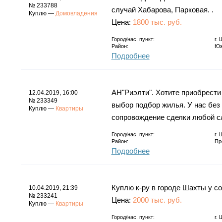
№ 233788
случай Хабарова, Парковая. .
Куплю —
Домовладения
Цена:
1800 тыс. руб.
Город/нас. пункт:
г.
Район:
Юж
Подробнее
АН"Риэлти". Хотите приобрести
12.04.2019, 16:00
№ 233349
выбор подбор жилья. У нас без
Куплю —
Квартиры
сопровождение сделки любой с
Город/нас. пункт:
г.
Район:
Пр
Подробнее
Куплю к-ру в городе Шахты у с
10.04.2019, 21:39
№ 233241
Цена:
2000 тыс. руб.
Куплю —
Квартиры
Город/нас. пункт:
г.