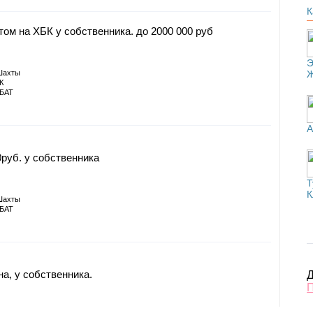
К
том на ХБК у собственника. до 2000 000 руб
Э
Шахты
К
БАТ
А
0руб. у собственника
Т
К
Шахты
БАТ
на, у собственника.
Д