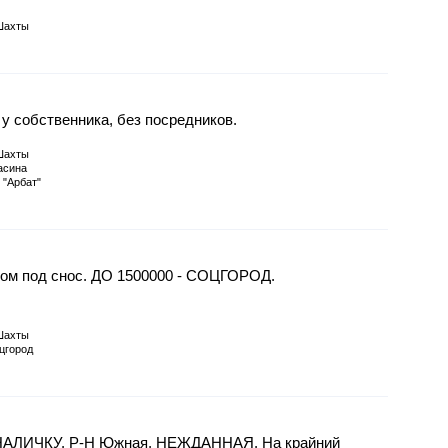
Шахты
, у собственника, без посредников.
Шахты
асина
 "Арбат"
м под снос. ДО 1500000 - СОЦГОРОД.
Шахты
цгород
НАЛИЧКУ. Р-Н Южная, НЕЖДАННАЯ. На крайний