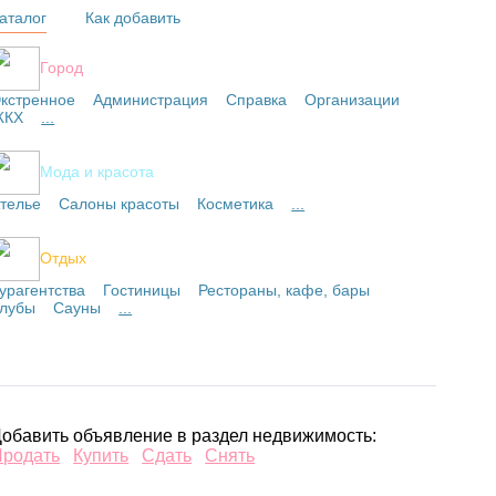
аталог
Как добавить
Город
кстренное
Администрация
Справка
Организации
ЖКХ
...
Мода и красота
телье
Салоны красоты
Косметика
...
Отдых
урагентства
Гостиницы
Рестораны, кафе, бары
лубы
Сауны
...
обавить объявление в раздел недвижимость:
Продать
Купить
Сдать
Снять