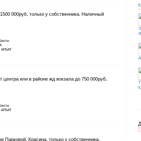
К
 1500 000руб, только у собственника. Наличный
Э
Шахты
К
 АРБАТ
А
 центра или в районе жд вокзала до 750 000руб,
Т
К
Шахты
 АРБАТ
Д
не Парковой, Красина, только у собственника.