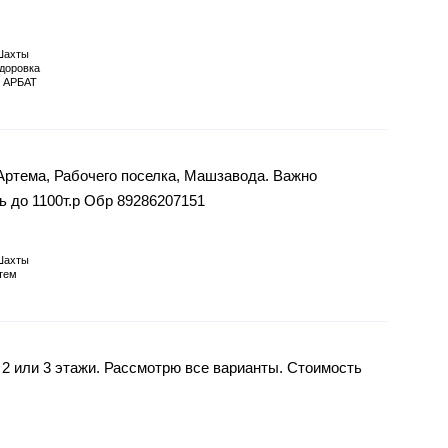
Шахты
доровка
 АРБАТ
Артема, Рабочего поселка, Машзавода. Важно
ь до 1100т.р Обр 89286207151
Шахты
тем
 2 или 3 этажи. Рассмотрю все варианты. Стоимость