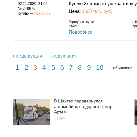
Куплю 2х-комнатную квартиру у 
02.11.2020, 21:02
№ 248676
Цена:
1600 тыс. руб.
Куплю —
Квартиры
Город/нас. пункт:
г.
Район:
Кр
Подробнее
предыдущая
следующая
1
2
3
4
5
6
7
8
9
10
объявления: 
В Шахтах перевернулся
автомобиль на дороге Центр —
Артем
+1221