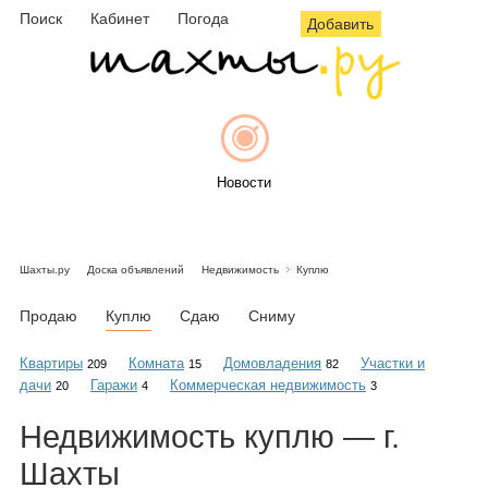
Поиск
Кабинет
Погода
Добавить
Новости
Шахты.ру
Доска объявлений
Недвижимость
Куплю
Афиша
Продаю
Куплю
Сдаю
Сниму
Квартиры
Комната
Домовладения
Участки и
209
15
82
дачи
Гаражи
Коммерческая недвижимость
20
4
3
Объявления
Недвижимость
куплю
— г.
Шахты