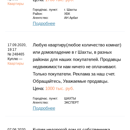
Квартиры
Город/нас. пункт:
г.
Шахты
Район:
ХБК
Агентство:
АН Арбат
Подробнее
Любую квартиру(любое количество комнат)
17.09.2020,
19:17
или домовладение в г Шахты, в разных
№ 248465
Куплю —
районах для наших покупателей. Продавцы
Квартиры
недвижимости нам ничего не оплачивают.
Только покупатели. Реклама за наш счет.
Обращайтесь, Уважаемые продавцы.
Цена:
1000 тыс. руб.
Город/нас. пункт:
ШАХТЫ
Агентство:
ЭКСПЕРТ
Подробнее
Купим недорогой дом от собственника
07.06.2020,