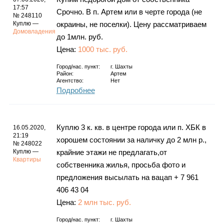
17:57
Срочно. В п. Артем или в черте города (не
№ 248110
Куплю —
окраины, не поселки). Цену рассматриваем
Домовладения
до 1млн. руб.
Цена:
1000 тыс. руб.
Город/нас. пункт:
г.
Шахты
Район:
Артем
Агентство:
Нет
Подробнее
Куплю 3 к. кв. в центре города или п. ХБК в
16.05.2020,
21:19
хорошем состоянии за наличку до 2 млн р.,
№ 248022
Куплю —
крайние этажи не предлагать,от
Квартиры
собственника жилья, просьба фото и
предложения высылать на вацап + 7 961
406 43 04
Цена:
2 млн тыс. руб.
Город/нас. пункт:
г.
Шахты