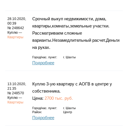
Каталог
Срочный выкуп недвижимости, дома,
28.10.2020,
00:39
квартиры,комнаты,земельные участки.
№ 248642
Инфо
Куплю —
Рассматриваем сложные
Квартиры
варианты.Незамедлительный расчет.Деньги
на руках.
Гороскоп
Город/нас. пункт:
г.
Шахты
Подробнее
Куплю 3-ую квартиру с АОГВ в центре у
Карты
13.10.2020,
21:35
собственника.
№ 248570
Куплю —
Цена:
2700 тыс. руб.
Квартиры
Город/нас. пункт:
г.
Шахты
Фотогалерея
Район:
Центр
Подробнее