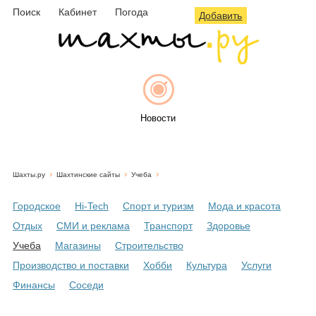
Поиск
Кабинет
Погода
Добавить
Новости
Шахты.ру
Шахтинские сайты
Учеба
Афиша
Городское
Hi-Tech
Спорт и туризм
Мода и красота
Отдых
СМИ и реклама
Транспорт
Здоровье
Учеба
Магазины
Строительство
Объявления
Производство и поставки
Хобби
Культура
Услуги
Финансы
Соседи