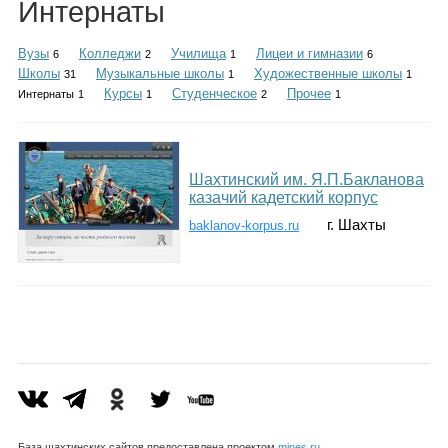
Интернаты
Каталог
Вузы
Колледжи
Училища
Лицеи и гимназии
6
2
1
6
Школы
Музыкальные школы
Художественные школы
31
1
1
Курсы
Студенческое
Прочее
Интернаты
1
1
2
1
Инфо
Шахтинский им. Я.П.Бакланова
Гороскоп
казачий кадетский корпус
г. Шахты
baklanov-korpus.ru
Карты
Фотогалерея
База шахтинских сайтов предоставлена проектом
mines.ru