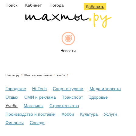
Поиск
Кабинет
Погода
Добавить
Новости
Шахты.ру
Шахтинские сайты
Учеба
Афиша
Городское
Hi-Tech
Спорт и туризм
Мода и красота
Отдых
СМИ и реклама
Транспорт
Здоровье
Учеба
Магазины
Строительство
Объявления
Производство и поставки
Хобби
Культура
Услуги
Финансы
Соседи