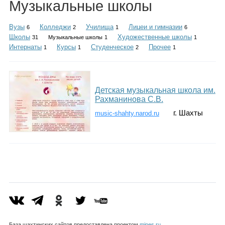
Музыкальные школы
Каталог
Вузы
Колледжи
Училища
Лицеи и гимназии
6
2
1
6
Школы
Художественные школы
31
Музыкальные школы
1
1
Интернаты
Курсы
Студенческое
Прочее
1
1
2
1
Инфо
Детская музыкальная школа им.
Гороскоп
Рахманинова С.В.
г. Шахты
music-shahty.narod.ru
Карты
Фотогалерея
База шахтинских сайтов предоставлена проектом
mines.ru