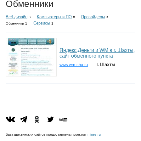
Обменники
Каталог
Веб-дизайн
Компьютеры и ПО
Провайдеры
3
8
3
Сервисы
Обменники
1
1
Инфо
Яндекс.Деньги и WM в г. Шахты,
сайт обменного пункта
Гороскоп
г. Шахты
www.wm-sha.ru
Карты
Фотогалерея
База шахтинских сайтов предоставлена проектом
mines.ru