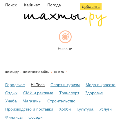
Поиск
Кабинет
Погода
Добавить
Новости
Шахты.ру
Шахтинские сайты
Hi-Tech
Афиша
Городское
Hi-Tech
Спорт и туризм
Мода и красота
Отдых
СМИ и реклама
Транспорт
Здоровье
Учеба
Магазины
Строительство
Объявления
Производство и поставки
Хобби
Культура
Услуги
Финансы
Соседи