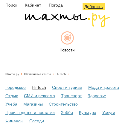
Поиск
Кабинет
Погода
Добавить
Новости
Шахты.ру
Шахтинские сайты
Hi-Tech
Афиша
Городское
Hi-Tech
Спорт и туризм
Мода и красота
Отдых
СМИ и реклама
Транспорт
Здоровье
Учеба
Магазины
Строительство
Объявления
Производство и поставки
Хобби
Культура
Услуги
Финансы
Соседи