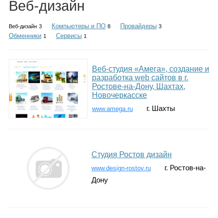
Веб-дизайн
Каталог
Компьютеры и ПО
Провайдеры
Веб-дизайн
3
8
3
Обменники
Сервисы
1
1
Инфо
Веб-студия «Амега», создание и
разработка web сайтов в г.
Ростове-на-Дону, Шахтах,
Новочеркасске
Гороскоп
г. Шахты
www.amega.ru
Карты
Студия Ростов дизайн
г. Ростов-на-
www.design-rostov.ru
Дону
Фотогалерея