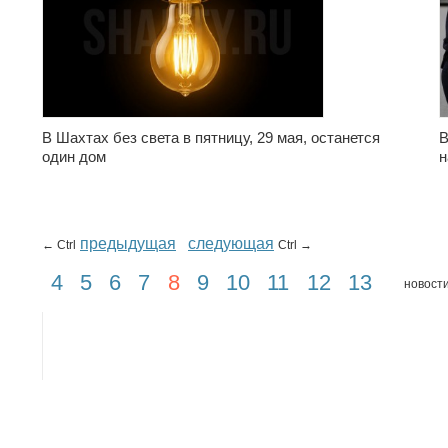
В Шахтах без света в пятницу, 29 мая, останется
В
один дом
н
предыдущая
следующая
← Ctrl
Ctrl →
4
5
6
7
8
9
10
11
12
13
новости