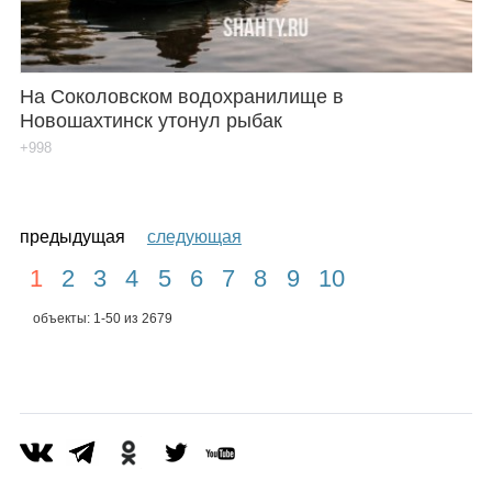
На Соколовском водохранилище в
Новошахтинск утонул рыбак
+998
предыдущая
следующая
1
2
3
4
5
6
7
8
9
10
объекты: 1-50 из 2679