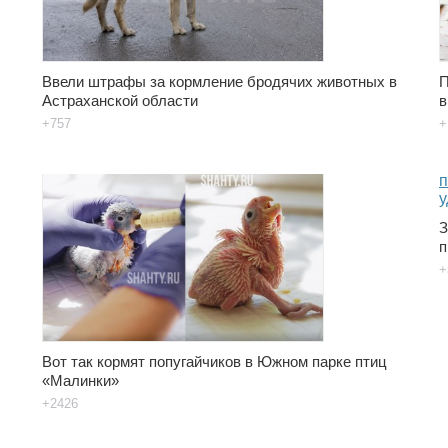
Ввели штрафы за кормление бродячих животных в
П
Астраханской области
в
+757
+
З
п
+
Вот так кормят попугайчиков в Южном парке птиц
«Малинки»
+2426