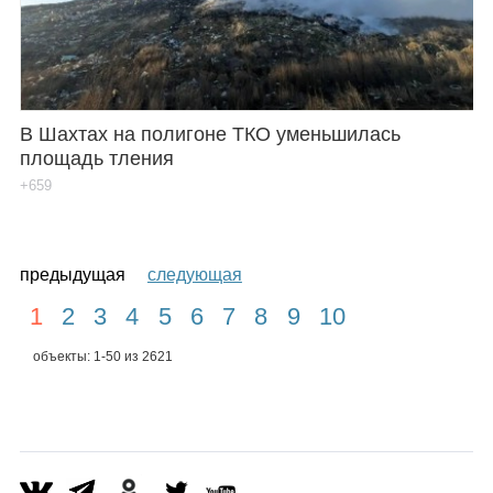
В Шахтах на полигоне ТКО уменьшилась
площадь тления
+659
предыдущая
следующая
1
2
3
4
5
6
7
8
9
10
объекты: 1-50 из 2621