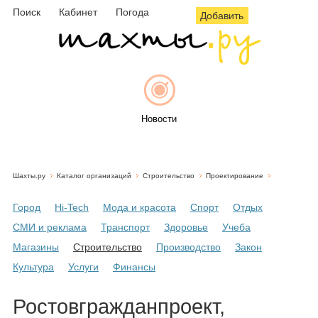
Поиск
Кабинет
Погода
Добавить
Новости
Шахты.ру
Каталог организаций
Строительство
Проектирование
Афиша
Город
Hi-Tech
Мода и красота
Спорт
Отдых
СМИ и реклама
Транспорт
Здоровье
Учеба
Магазины
Строительство
Производство
Закон
Объявления
Культура
Услуги
Финансы
Ростовгражданпроект,