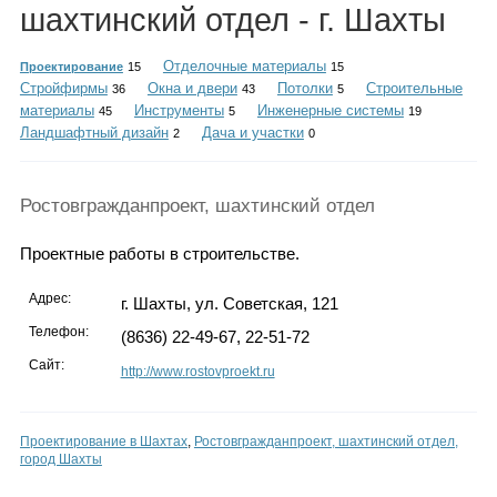
Каталог
шахтинский отдел - г. Шахты
Отделочные материалы
Проектирование
15
15
Стройфирмы
Окна и двери
Потолки
Строительные
36
43
5
материалы
Инструменты
Инженерные системы
45
5
19
Инфо
Ландшафтный дизайн
Дача и участки
2
0
Ростовгражданпроект, шахтинский отдел
Гороскоп
Проектные работы в строительстве.
Адрес:
г. Шахты, ул. Советская, 121
Карты
Телефон:
(8636) 22-49-67, 22-51-72
Сайт:
http://www.rostovproekt.ru
Фотогалерея
Проектирование в Шахтах
,
Ростовгражданпроект, шахтинский отдел,
город Шахты