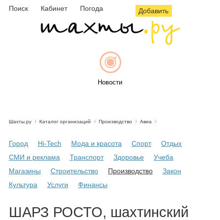
Поиск
Кабинет
Погода
Добавить
Новости
Шахты.ру
Каталог организаций
Производство
Авиа
Афиша
Город
Hi-Tech
Мода и красота
Спорт
Отдых
СМИ и реклама
Транспорт
Здоровье
Учеба
Магазины
Строительство
Производство
Закон
Объявления
Культура
Услуги
Финансы
ШАРЗ РОСТО, шахтинский