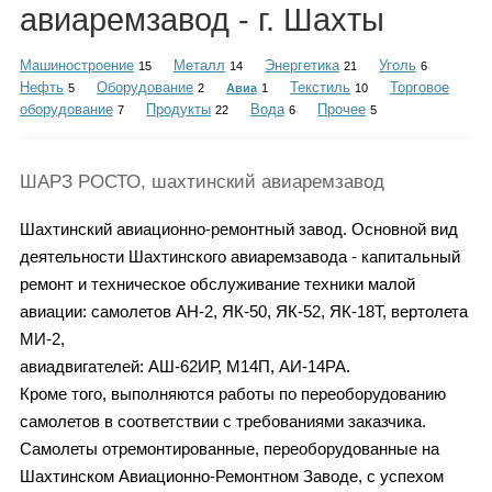
Каталог
авиаремзавод - г. Шахты
Машиностроение
Металл
Энергетика
Уголь
15
14
21
6
Нефть
Оборудование
Текстиль
Торговое
5
2
Авиа
1
10
оборудование
Продукты
Вода
Прочее
7
22
6
5
Инфо
ШАРЗ РОСТО, шахтинский авиаремзавод
Гороскоп
Шахтинский авиационно-ремонтный завод. Основной вид
деятельности Шахтинского авиаремзавода - капитальный
ремонт и техническое обслуживание техники малой
авиации: самолетов АН-2, ЯК-50, ЯК-52, ЯК-18Т, вертолета
Карты
МИ-2,
авиадвигателей: АШ-62ИР, М14П, АИ-14РА.
Кроме того, выполняются работы по переоборудованию
самолетов в соответствии с требованиями заказчика.
Фотогалерея
Самолеты отремонтированные, переоборудованные на
Шахтинском Авиационно-Ремонтном Заводе, с успехом