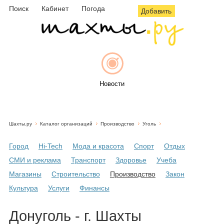
Поиск
Кабинет
Погода
Добавить
Новости
Шахты.ру
Каталог организаций
Производство
Уголь
Афиша
Город
Hi-Tech
Мода и красота
Спорт
Отдых
СМИ и реклама
Транспорт
Здоровье
Учеба
Магазины
Строительство
Производство
Закон
Объявления
Культура
Услуги
Финансы
Донуголь - г. Шахты