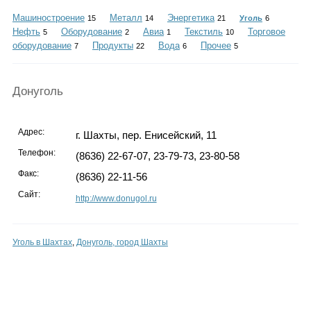
Каталог
Машиностроение
Металл
Энергетика
15
14
21
Уголь
6
Нефть
Оборудование
Авиа
Текстиль
Торговое
5
2
1
10
оборудование
Продукты
Вода
Прочее
7
22
6
5
Инфо
Донуголь
Адрес:
г. Шахты, пер. Енисейский, 11
Гороскоп
Телефон:
(8636) 22-67-07, 23-79-73, 23-80-58
Факс:
(8636) 22-11-56
Сайт:
http://www.donugol.ru
Карты
Уголь в Шахтах
,
Донуголь, город Шахты
Фотогалерея