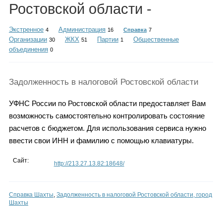
Каталог
Ростовской области -
Экстренное
Администрация
4
16
Справка
7
Организации
ЖКХ
Партии
Общественные
30
51
1
объединения
Инфо
0
Задолженность в налоговой Ростовской области
Гороскоп
УФНС России по Ростовской области предоставляет Вам
возможность самостоятельно контролировать состояние
расчетов с бюджетом. Для использования сервиса нужно
ввести свои ИНН и фамилию с помощью клавиатуры.
Карты
Сайт:
http://213.27.13.82:18648/
Фотогалерея
Справка Шахты
,
Задолженность в налоговой Ростовской области, город
Шахты