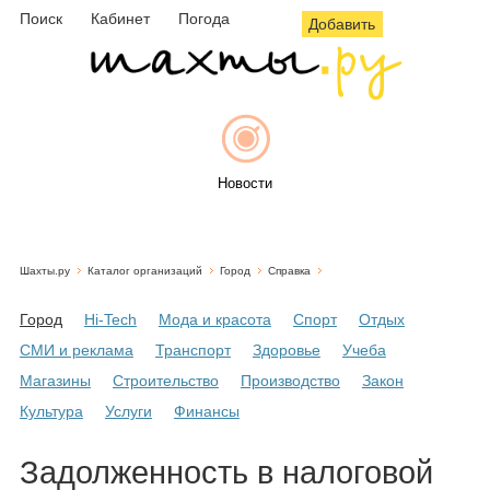
Поиск
Кабинет
Погода
Добавить
Новости
Шахты.ру
Каталог организаций
Город
Справка
Афиша
Город
Hi-Tech
Мода и красота
Спорт
Отдых
СМИ и реклама
Транспорт
Здоровье
Учеба
Магазины
Строительство
Производство
Закон
Объявления
Культура
Услуги
Финансы
Задолженность в налоговой