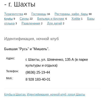
Каталог
- г. Шахты
Турагентства
Гостиницы
Рестораны, кафе, бары
43
16
90
Сауны
Бильярд и боулинг
Хобби
Базы
Клубы
9
22
6
1
отдыха
Развлечения
Для детей
3
2
2
Инфо
Идентификация, ночной клуб
Гороскоп
Бывшая "Русь" и "Мишель".
Адрес:
г. Шахты, ул. Шевченко, 135 А (в парке
культуры и отдыха)
Карты
Телефон:
(8636) 25-19-44
Моб.:
8 928 183-40-01
Фотогалерея
Клубы в Шахтах
,
Идентификация, ночной клуб, город Шахты