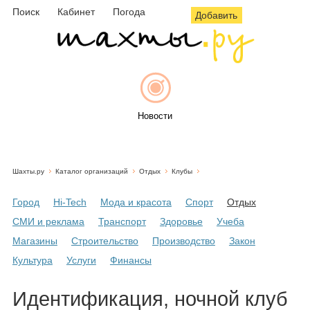
Поиск
Кабинет
Погода
Добавить
Новости
Шахты.ру
Каталог организаций
Отдых
Клубы
Афиша
Город
Hi-Tech
Мода и красота
Спорт
Отдых
СМИ и реклама
Транспорт
Здоровье
Учеба
Магазины
Строительство
Производство
Закон
Объявления
Культура
Услуги
Финансы
Идентификация, ночной клуб