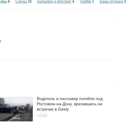
Сауны
Бильярд и боулинг
Хобби
Базы отдыха
лубы
9
22
6
1
3
а
Водитель и пассажир погибли под
Ростовом-на-Дону, врезавшись на
встречке в Geely
+1292