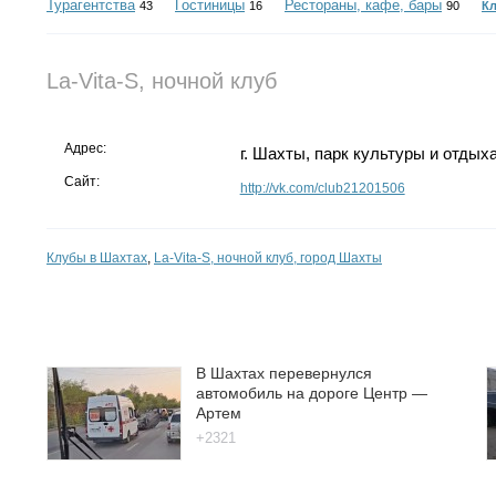
Турагентства
Гостиницы
Рестораны, кафе, бары
43
16
90
К
La-Vita-S, ночной клуб
Адрес:
г. Шахты, парк культуры и отдых
Сайт:
http://vk.com/club21201506
Клубы в Шахтах
,
La-Vita-S, ночной клуб, город Шахты
В Шахтах перевернулся
автомобиль на дороге Центр —
Артем
+2321