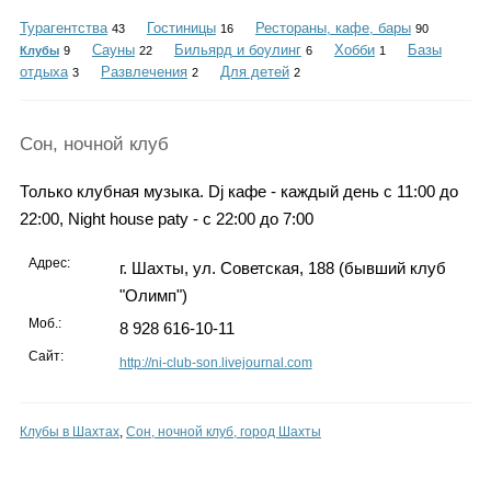
Каталог
Турагентства
Гостиницы
Рестораны, кафе, бары
43
16
90
Сауны
Бильярд и боулинг
Хобби
Базы
Клубы
9
22
6
1
отдыха
Развлечения
Для детей
3
2
2
Инфо
Сон, ночной клуб
Только клубная музыка. Dj кафе - каждый день с 11:00 до
Гороскоп
22:00, Night house paty - c 22:00 до 7:00
Адрес:
г. Шахты, ул. Советская, 188 (бывший клуб
"Олимп")
Карты
Моб.:
8 928 616-10-11
Сайт:
http://ni-club-son.livejournal.com
Фотогалерея
Клубы в Шахтах
,
Сон, ночной клуб, город Шахты