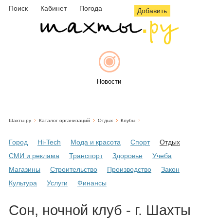
Поиск
Кабинет
Погода
Добавить
Новости
Шахты.ру
Каталог организаций
Отдых
Клубы
Афиша
Город
Hi-Tech
Мода и красота
Спорт
Отдых
СМИ и реклама
Транспорт
Здоровье
Учеба
Магазины
Строительство
Производство
Закон
Объявления
Культура
Услуги
Финансы
Сон, ночной клуб - г. Шахты