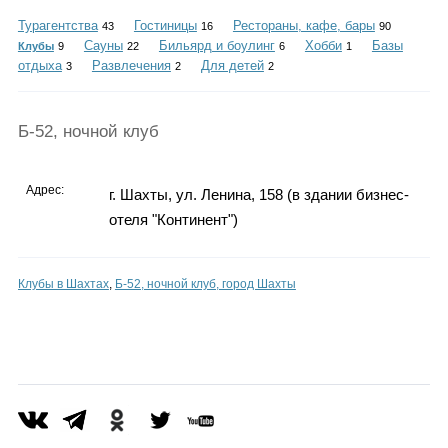
Каталог
Турагентства
Гостиницы
Рестораны, кафе, бары
43
16
90
Сауны
Бильярд и боулинг
Хобби
Базы
Клубы
9
22
6
1
отдыха
Развлечения
Для детей
3
2
2
Инфо
Б-52, ночной клуб
Адрес:
г. Шахты, ул. Ленина, 158 (в здании бизнес-
Гороскоп
отеля "Континент")
Клубы в Шахтах
,
Б-52, ночной клуб, город Шахты
Карты
Фотогалерея