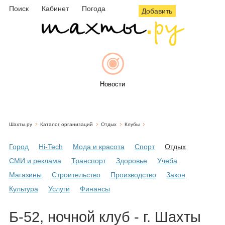
Поиск
Кабинет
Погода
Добавить
Новости
Шахты.ру
Каталог организаций
Отдых
Клубы
Афиша
Город
Hi-Tech
Мода и красота
Спорт
Отдых
СМИ и реклама
Транспорт
Здоровье
Учеба
Магазины
Строительство
Производство
Закон
Объявления
Культура
Услуги
Финансы
Б-52, ночной клуб - г. Шахты