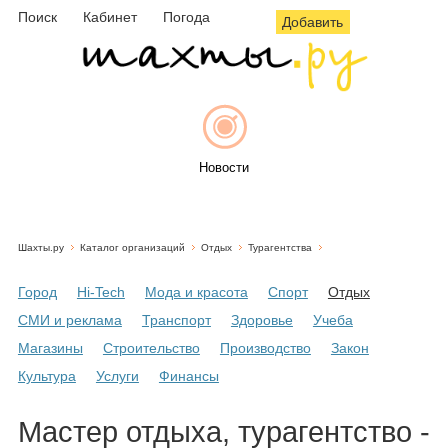
Поиск
Кабинет
Погода
Добавить
Новости
Шахты.ру
Каталог организаций
Отдых
Турагентства
Афиша
Город
Hi-Tech
Мода и красота
Спорт
Отдых
СМИ и реклама
Транспорт
Здоровье
Учеба
Магазины
Строительство
Производство
Закон
Объявления
Культура
Услуги
Финансы
Мастер отдыха, турагентство -