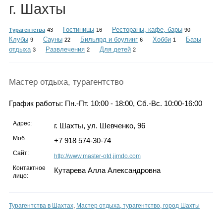
Каталог
г. Шахты
Гостиницы
Рестораны, кафе, бары
Турагентства
43
16
90
Клубы
Сауны
Бильярд и боулинг
Хобби
Базы
9
22
6
1
отдыха
Развлечения
Для детей
3
2
2
Инфо
Мастер отдыха, турагентство
Гороскоп
График работы: Пн.-Пт. 10:00 - 18:00, Сб.-Вс. 10:00-16:00
Адрес:
г. Шахты, ул. Шевченко, 96
Моб.:
+7 918 574-30-74
Карты
Сайт:
http://www.master-otd.jimdo.com
Контактное
Кутарева Алла Александровна
лицо:
Фотогалерея
Турагентства в Шахтах
,
Мастер отдыха, турагентство, город Шахты