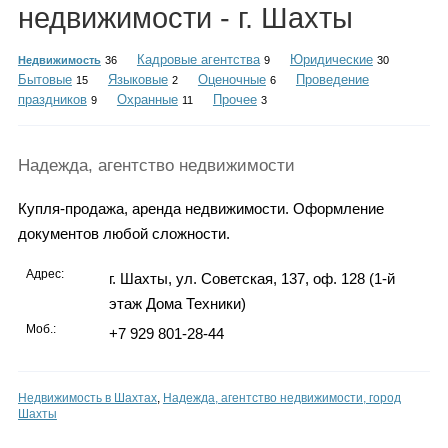
Каталог
недвижимости - г. Шахты
Кадровые агентства
Юридические
Недвижимость
36
9
30
Бытовые
Языковые
Оценочные
Проведение
15
2
6
праздников
Охранные
Прочее
9
11
3
Инфо
Надежда, агентство недвижимости
Гороскоп
Купля-продажа, аренда недвижимости. Оформление
документов любой сложности.
Адрес:
г. Шахты, ул. Советская, 137, оф. 128 (1-й
Карты
этаж Дома Техники)
Моб.:
+7 929 801-28-44
Фотогалерея
Недвижимость в Шахтах
,
Надежда, агентство недвижимости, город
Шахты