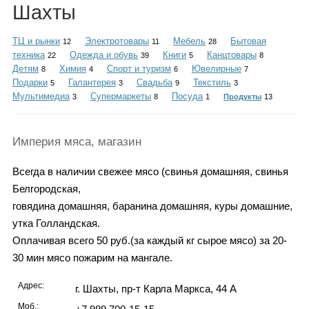
Каталог
Шахты
ТЦ и рынки
Электротовары
Мебель
Бытовая
12
11
28
техника
Одежда и обувь
Книги
Канцтовары
22
39
5
8
Детям
Химия
Спорт и туризм
Ювелирные
8
4
6
7
Инфо
Подарки
Галантерея
Свадьба
Текстиль
5
3
9
3
Мультимедиа
Супермаркеты
Посуда
3
8
1
Продукты
13
Гороскоп
Империя мяса, магазин
Всегда в наличии свежее мясо (свинья домашняя, свинья
Белгородская,
Карты
говядина домашняя, баранина домашняя, куры домашние,
утка Голландская.
Оплачивая всего 50 руб.(за каждый кг сырое мясо) за 20-
30 мин мясо пожарим на мангале.
Фотогалерея
Адрес:
г. Шахты, пр-т Карла Маркса, 44 А
Моб.: