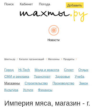
Поиск
Кабинет
Погода
Добавить
Новости
Шахты.ру
Каталог организаций
Магазины
Продукты
Афиша
Город
Hi-Tech
Мода и красота
Спорт
Отдых
СМИ и реклама
Транспорт
Здоровье
Учеба
Магазины
Строительство
Производство
Закон
Объявления
Культура
Услуги
Финансы
Империя мяса, магазин - г.