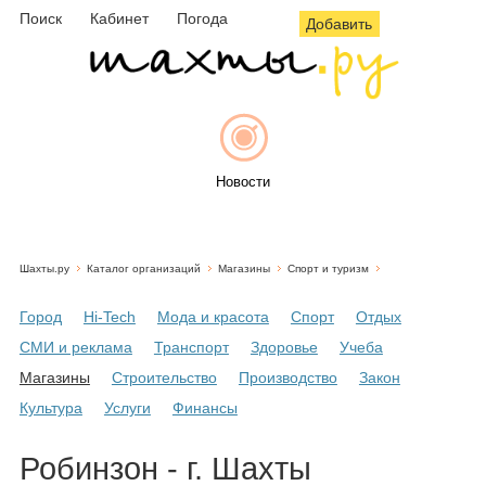
Поиск
Кабинет
Погода
Добавить
Новости
Шахты.ру
Каталог организаций
Магазины
Спорт и туризм
Афиша
Город
Hi-Tech
Мода и красота
Спорт
Отдых
СМИ и реклама
Транспорт
Здоровье
Учеба
Магазины
Строительство
Производство
Закон
Объявления
Культура
Услуги
Финансы
Робинзон - г. Шахты