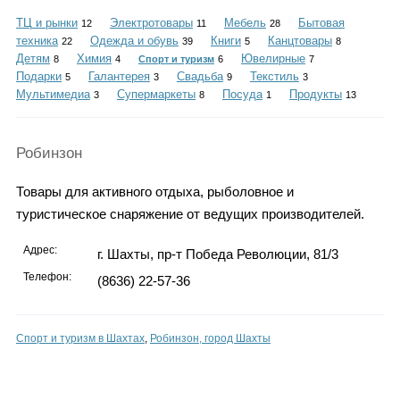
Каталог
ТЦ и рынки
Электротовары
Мебель
Бытовая
12
11
28
техника
Одежда и обувь
Книги
Канцтовары
22
39
5
8
Детям
Химия
Ювелирные
8
4
Спорт и туризм
6
7
Подарки
Галантерея
Свадьба
Текстиль
5
3
9
3
Инфо
Мультимедиа
Супермаркеты
Посуда
Продукты
3
8
1
13
Робинзон
Гороскоп
Товары для активного отдыха, рыболовное и
туристическое снаряжение от ведущих производителей.
Адрес:
г. Шахты, пр-т Победа Революции, 81/3
Карты
Телефон:
(8636) 22-57-36
Спорт и туризм в Шахтах
,
Робинзон, город Шахты
Фотогалерея