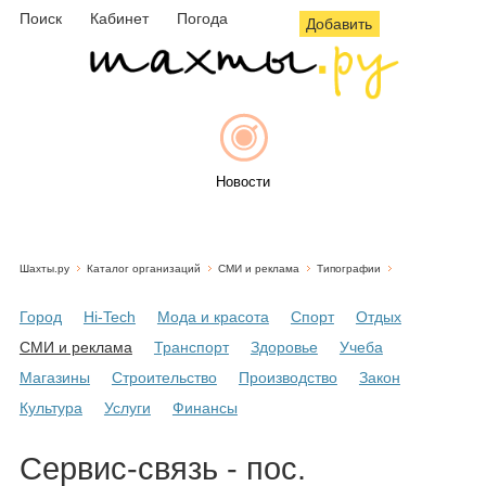
Поиск
Кабинет
Погода
Добавить
Новости
Шахты.ру
Каталог организаций
СМИ и реклама
Типографии
Афиша
Город
Hi-Tech
Мода и красота
Спорт
Отдых
СМИ и реклама
Транспорт
Здоровье
Учеба
Магазины
Строительство
Производство
Закон
Объявления
Культура
Услуги
Финансы
Сервис-связь - пос.