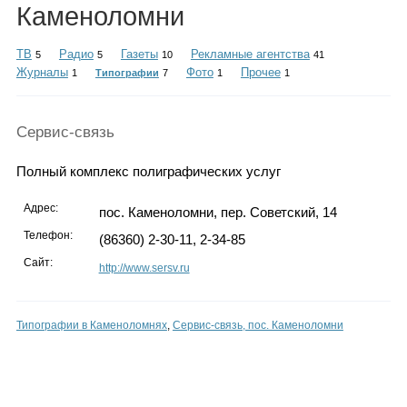
Каталог
Каменоломни
ТВ
Радио
Газеты
Рекламные агентства
5
5
10
41
Журналы
Фото
Прочее
1
Типографии
7
1
1
Инфо
Сервис-связь
Полный комплекс полиграфических услуг
Гороскоп
Адрес:
пос. Каменоломни, пер. Советский, 14
Телефон:
(86360) 2-30-11, 2-34-85
Сайт:
Карты
http://www.sersv.ru
Типографии в Каменоломнях
,
Сервис-связь, пос. Каменоломни
Фотогалерея