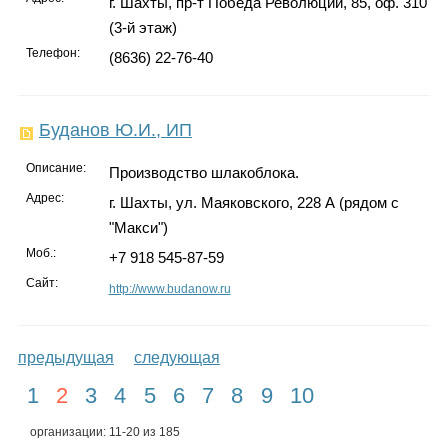
г. Шахты, пр-т Победа Революции, 85, оф. 310
(3-й этаж)
Телефон:
(8636) 22-76-40
Буданов Ю.И., ИП
Описание:
Производство шлакоблока.
Адрес:
г. Шахты, ул. Маяковского, 228 А (рядом с
"Макси")
Моб.:
+7 918 545-87-59
Сайт:
http://www.budanow.ru
предыдущая
следующая
1
2
3
4
5
6
7
8
9
10
организации: 11-20 из 185