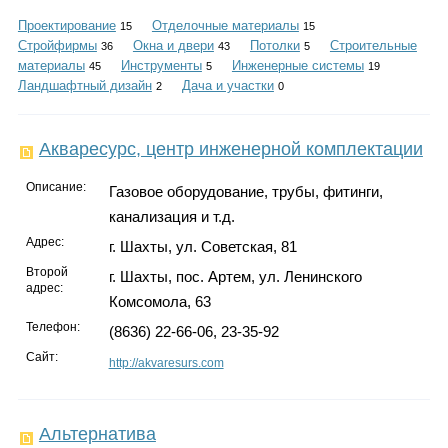
Каталог
Проектирование
Отделочные материалы
15
15
Стройфирмы
Окна и двери
Потолки
Строительные
36
43
5
материалы
Инструменты
Инженерные системы
45
5
19
Ландшафтный дизайн
Дача и участки
2
0
Инфо
Акваресурс, центр инженерной комплектации
Описание:
Газовое оборудование, трубы, фитинги,
Гороскоп
канализация и т.д.
Адрес:
г. Шахты, ул. Советская, 81
Второй
г. Шахты, пос. Артем, ул. Ленинского
адрес:
Карты
Комсомола, 63
Телефон:
(8636) 22-66-06, 23-35-92
Сайт:
http://akvaresurs.com
Фотогалерея
Альтернатива